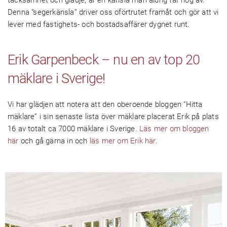
tacksamhet och glädje, är en känsla man aldrig får nog av.
Denna “segerkänsla” driver oss oförtrutet framåt och gör att vi
lever med fastighets- och bostadsaffärer dygnet runt.
Erik Garpenbeck – nu en av top 20
mäklare i Sverige!
Vi har glädjen att notera att den oberoende bloggen “Hitta
mäklare” i sin senaste lista över mäklare placerat Erik på plats
16 av totalt ca 7000 mäklare i Sverige.
Läs mer om bloggen
här
och gå gärna in och
läs mer om Erik här
.