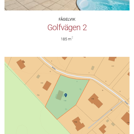
FÅGELVIK
Golfvägen 2
2
185 m
Kontakta mäklaren för visning